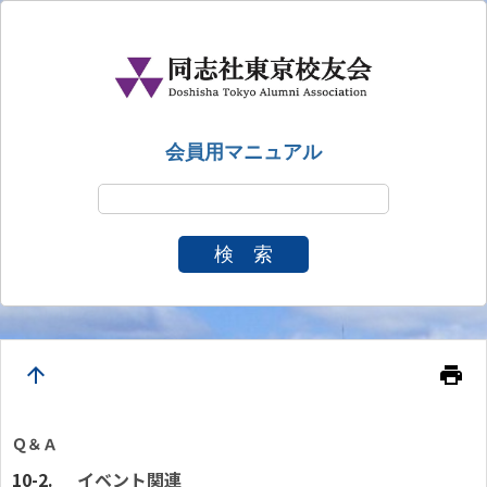
会員用マニュアル
検 索
arrow_upward
print
Ｑ＆Ａ
イベント関連