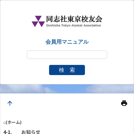
会員用マニュアル
検 索
arrow_upward
print
⌂(ホーム)
お知らせ