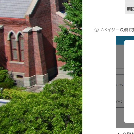
期
③『ペイジー決済お