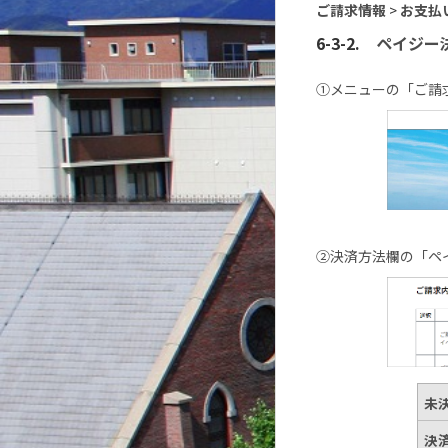
ご請求情報
>
お支払
ペイジー
①メニューの「ご請
②決済方法欄の「ペ
未
決